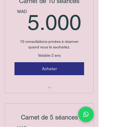
Carnet de 10 séances
5.00
MAD
5.000
10 consultations privées à réserver
quand vous le souhaitez.
Valable 2 ans
Acheter
Pack équilibre - 10 séances
Carnet de 5 séances
2.70
MAD